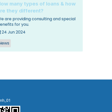
ow many types of loans & how
re they different?
e are providing consulting and special
enefits for you.
24 Jun 2024
News
nh_01